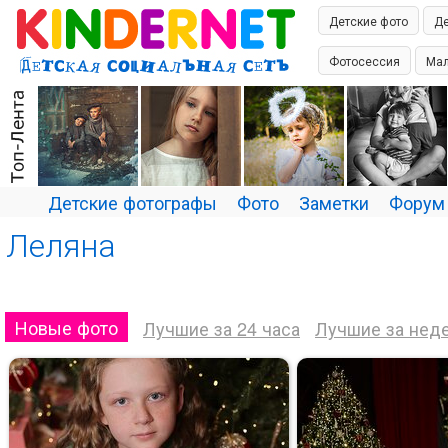
Детские фото
Де
Фотосессия
Мал
Семья
Лето
Детская фотосессия
Детская фотосъемка
Детские фотографы
Фото
Заметки
Форум
Маркина
Lelyana
Леляна
Фотографустьлабин
Новые фото
Лучшие за 24 часа
Лучшие за нед