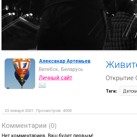
Живит
Александр Артемьев
Витебск, Беларусь
Личный сайт
Открытие 
Теги:
Детск
23 января 2021
Просмотров: 4009
Комментарии (0)
Нет комментариев. Ваш будет первым!