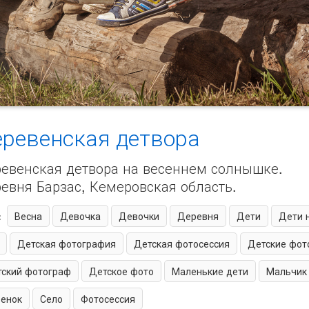
ревенская детвора
евенская детвора на весеннем солнышке.
евня Барзас, Кемеровская область.
:
Весна
Девочка
Девочки
Деревня
Дети
Дети 
Детская фотография
Детская фотосессия
Детские фот
ский фотограф
Детское фото
Маленькие дети
Мальчик
енок
Село
Фотосессия