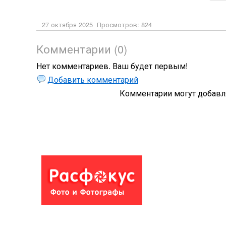
27 октября 2025
Просмотров: 824
Комментарии (0)
Нет комментариев. Ваш будет первым!
Добавить комментарий
Комментарии могут добавл