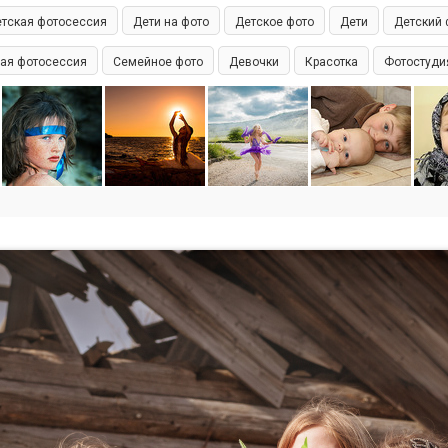
тская фотосессия
Дети на фото
Детское фото
Дети
Детский 
ая фотосессия
Семейное фото
Девочки
Красотка
Фотостуди
и
Праздник
Цветы
Детский фотограф в Самаре
Детская фото
Фотограф Ольга Шеломенцева
Детская фотосъемка в самаре
Фотос
 год
Леляна Маркина
Lelyana
Улыбка
Леляна
Lelyana ph
ск