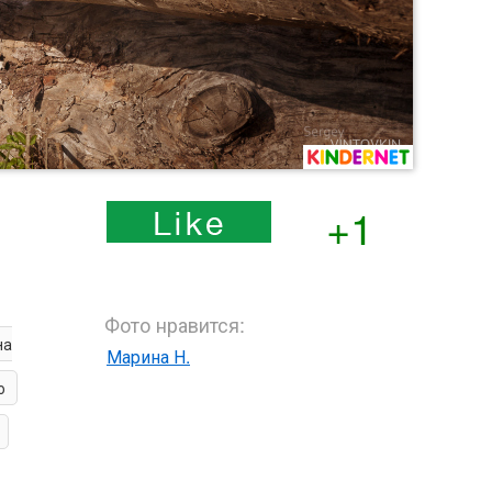
+1
Фото нравится:
на
Марина Н.
о