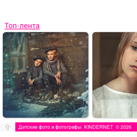
Топ-лента
Детские фото и фотографы KINDERNET © 2026